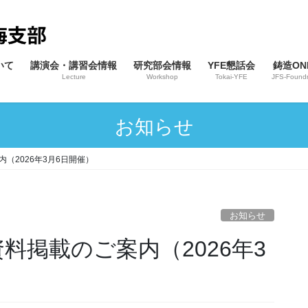
いて
講演会・講習会情報
研究部会情報
YFE懇話会
鋳造ONL
Lecture
Workshop
Tokai-YFE
JFS-Foundr
お知らせ
（2026年3月6日開催）
お知らせ