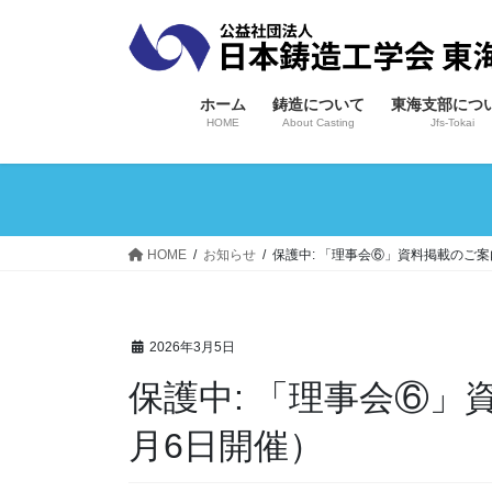
コ
ナ
ン
ビ
テ
ゲ
ン
ー
ホーム
鋳造について
東海支部につ
ツ
シ
HOME
About Casting
Jfs-Tokai
へ
ョ
ス
ン
キ
に
ッ
移
プ
動
HOME
お知らせ
保護中: 「理事会⑥」資料掲載のご案内
2026年3月5日
保護中: 「理事会⑥」資料掲載のご案内（2026年3
月6日開催）