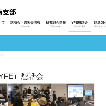
いて
講演会・講習会情報
研究部会情報
YFE懇話会
鋳造ONL
Lecture
Workshop
Tokai-YFE
JFS-Foundr
いて
YFE）懇話会