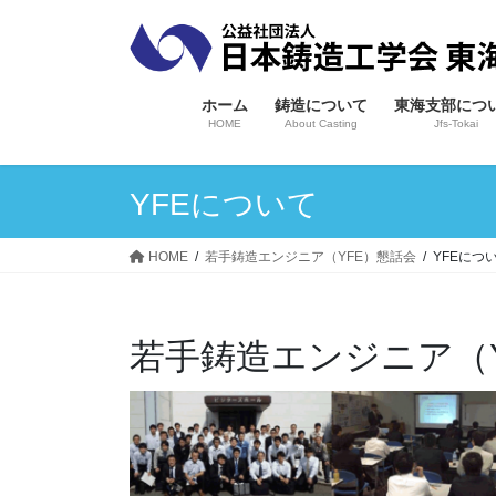
コ
ナ
ン
ビ
テ
ゲ
ン
ー
ホーム
鋳造について
東海支部につ
ツ
シ
HOME
About Casting
Jfs-Tokai
へ
ョ
ス
ン
YFEについて
キ
に
ッ
移
プ
動
HOME
若手鋳造エンジニア（YFE）懇話会
YFEにつ
若手鋳造エンジニア（