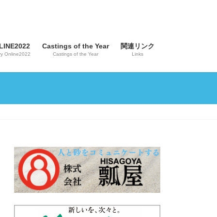
INE2022
Castings of the Year
関連リンク
y Online2022
Castings of the Year
Links