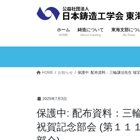
コ
ナ
ン
ビ
テ
ゲ
ン
ー
ホーム
鋳造について
東海支部につ
ツ
シ
HOME
About Casting
Jfs-Tokai
へ
ョ
ス
ン
キ
に
ッ
移
プ
動
HOME
お知らせ
保護中: 配布資料：三輪謙治先生 瑞
2025年7月3日
保護中: 配布資料：三輪謙治先生 瑞宝小綬章受賞
祝賀記念部会 (第１１