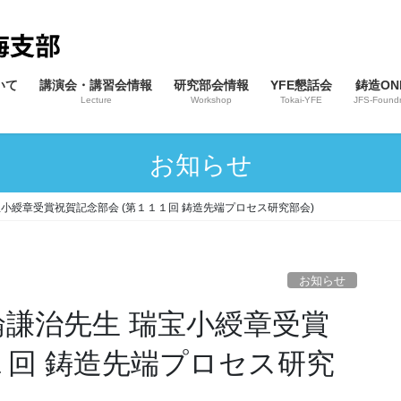
いて
講演会・講習会情報
研究部会情報
YFE懇話会
鋳造ONL
Lecture
Workshop
Tokai-YFE
JFS-Foundr
お知らせ
宝小綬章受賞祝賀記念部会 (第１１１回 鋳造先端プロセス研究部会)
お知らせ
１回 鋳造先端プロセス研究