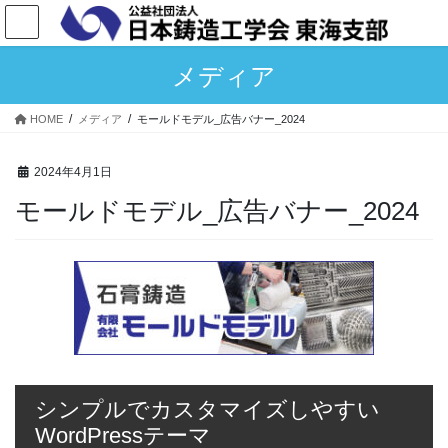
コ
ナ
ン
ビ
テ
ゲ
メディア
ン
ー
ツ
シ
へ
ョ
HOME
メディア
モールドモデル_広告バナー_2024
ス
ン
キ
に
2024年4月1日
ッ
移
プ
動
モールドモデル_広告バナー_2024
シンプルでカスタマイズしやすい
WordPressテーマ