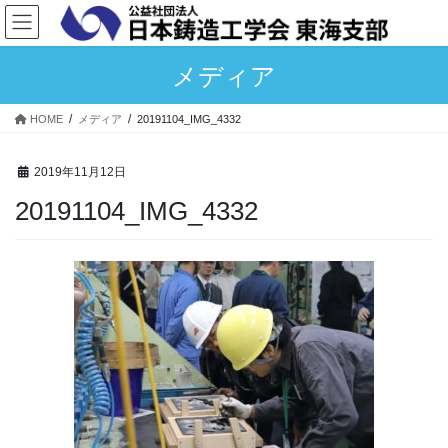
コ
ナ
ン
ビ
テ
ゲ
メディア
ン
ー
ツ
シ
へ
ョ
HOME
メディア
20191104_IMG_4332
ス
ン
キ
に
2019年11月12日
ッ
移
プ
動
20191104_IMG_4332