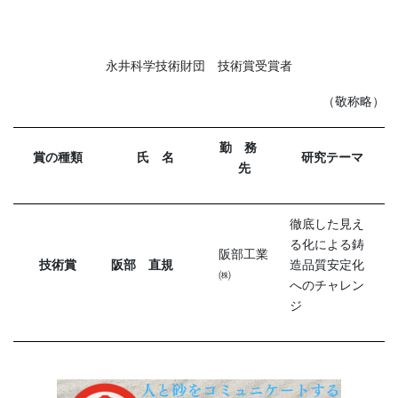
永井科学技術財団 技術賞受賞者
（敬称略）
勤 務
賞の種類
氏 名
研究テーマ
先
徹底した見え
る化による鋳
阪部工業
技術賞
阪部 直規
造品質安定化
㈱
へのチャレン
ジ