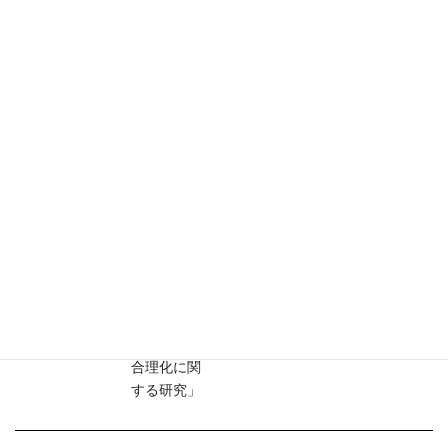
田
動車㈱
愛知県・名
武山鋳造
武山 光治
古屋
㈱
功労賞
安藤 喜代
愛知県・半
㈱豊田自
光
田
動織機
前田 安郭
「デジタル
功績賞
化手法利用
愛知県・名
大同大学
「 」：研
による鋳造
古屋
究テーマ
プロセスの
合理化に関
する研究」