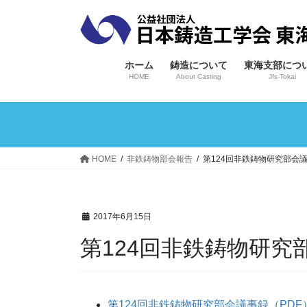
コ
ナ
ン
ビ
テ
ゲ
ン
ー
ホーム
鋳造について
東海支部につ
ツ
シ
HOME
About Casting
Jfs-Tokai
へ
ョ
ス
ン
キ
に
ッ
移
プ
動
HOME
非鉄鋳物部会報告
第124回非鉄鋳物研究部会
2017年6月15日
第124回非鉄鋳物研
第124回非鉄鋳物研究部会議事録（PDF