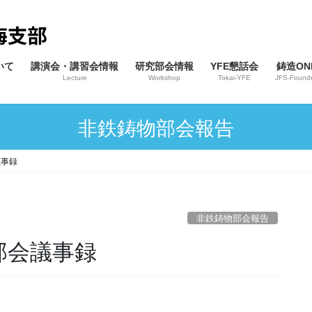
いて
講演会・講習会情報
研究部会情報
YFE懇話会
鋳造ONL
Lecture
Workshop
Tokai-YFE
JFS-Foundr
非鉄鋳物部会報告
議事録
非鉄鋳物部会報告
究部会議事録
）