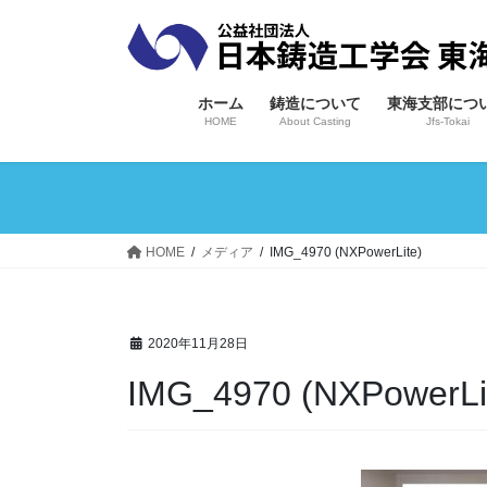
コ
ナ
ン
ビ
テ
ゲ
ン
ー
ホーム
鋳造について
東海支部につ
ツ
シ
HOME
About Casting
Jfs-Tokai
へ
ョ
ス
ン
キ
に
ッ
移
プ
動
HOME
メディア
IMG_4970 (NXPowerLite)
2020年11月28日
IMG_4970 (NXPowerLi