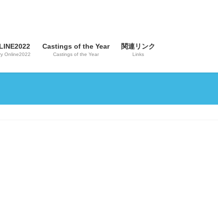
INE2022
Castings of the Year
関連リンク
y Online2022
Castings of the Year
Links