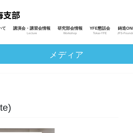
いて
講演会・講習会情報
研究部会情報
YFE懇話会
鋳造ONL
Lecture
Workshop
Tokai-YFE
JFS-Foundr
メディア
te)