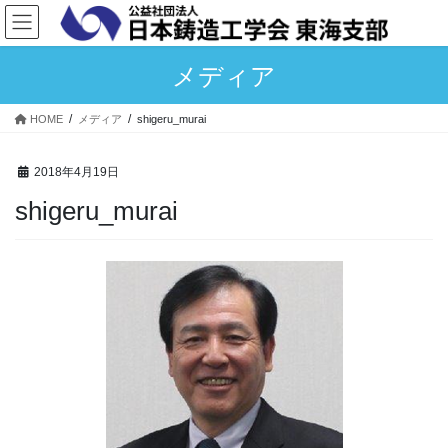
コ
ナ
ン
ビ
テ
ゲ
メディア
ン
ー
ツ
シ
へ
ョ
HOME
メディア
shigeru_murai
ス
ン
キ
に
2018年4月19日
ッ
移
プ
動
shigeru_murai