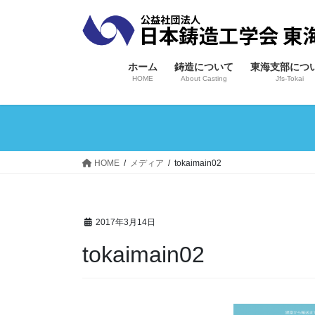
コ
ナ
ン
ビ
テ
ゲ
ン
ー
ホーム
鋳造について
東海支部につ
ツ
シ
HOME
About Casting
Jfs-Tokai
へ
ョ
ス
ン
キ
に
ッ
移
プ
動
HOME
メディア
tokaimain02
2017年3月14日
tokaimain02