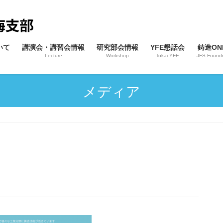
いて
講演会・講習会情報
研究部会情報
YFE懇話会
鋳造ONL
Lecture
Workshop
Tokai-YFE
JFS-Foundr
メディア