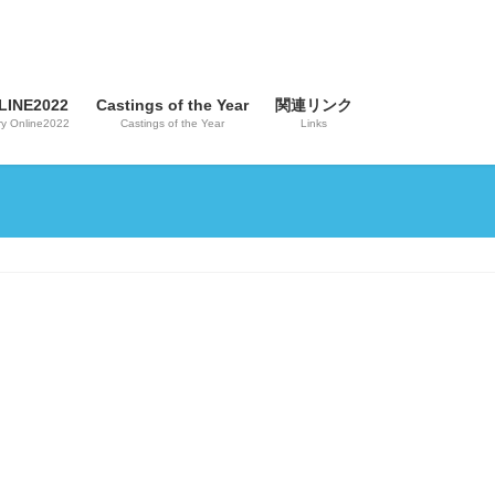
INE2022
Castings of the Year
関連リンク
y Online2022
Castings of the Year
Links