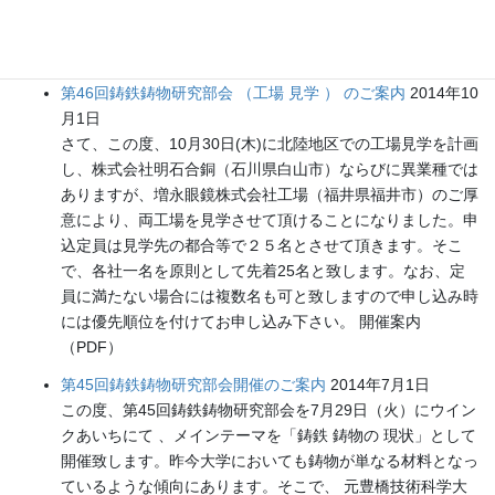
（y-maeda@daido-it.ac.jp）あるいはFAX（052-612-
5623）にてご連絡いただきたくよろしくお願い申し上げま
す． 開催案内（PDF）
第46回鋳鉄鋳物研究部会 （工場 見学 ） のご案内
2014年10
月1日
さて、この度、10月30日(木)に北陸地区での工場見学を計画
し、株式会社明石合銅（石川県白山市）ならびに異業種では
ありますが、増永眼鏡株式会社工場（福井県福井市）のご厚
意により、両工場を見学させて頂けることになりました。申
込定員は見学先の都合等で２５名とさせて頂きます。そこ
で、各社一名を原則として先着25名と致します。なお、定
員に満たない場合には複数名も可と致しますので申し込み時
には優先順位を付けてお申し込み下さい。 開催案内
（PDF）
第45回鋳鉄鋳物研究部会開催のご案内
2014年7月1日
この度、第45回鋳鉄鋳物研究部会を7月29日（火）にウイン
クあいちにて 、メインテーマを「鋳鉄 鋳物の 現状」として
開催致します。昨今大学においても鋳物が単なる材料となっ
ているような傾向にあります。そこで、 元豊橋技術科学大