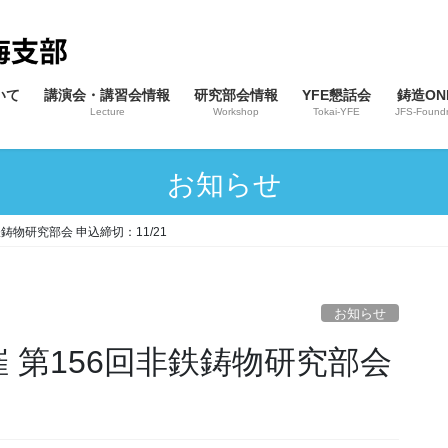
いて
講演会・講習会情報
研究部会情報
YFE懇話会
鋳造ONL
Lecture
Workshop
Tokai-YFE
JFS-Foundr
お知らせ
非鉄鋳物研究部会 申込締切：11/21
お知らせ