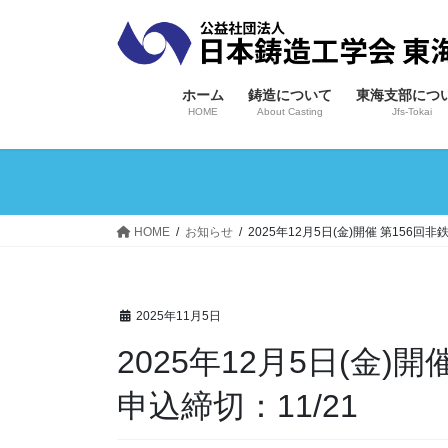
コ
ナ
ン
ビ
テ
ゲ
ン
ー
ホーム
鋳造について
東海支部につ
ツ
シ
HOME
About Casting
Jfs-Tokai
へ
ョ
ス
ン
キ
に
ッ
移
プ
動
HOME
お知らせ
2025年12月5日(金)開催 第156回
2025年11月5日
2025年12月5日(金)開催 第156回非鉄鋳物研究部会
申込締切：11/21