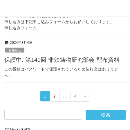
第2部は会場の定員の都合もあるため、ご希望の方はお早めにお申
し込みください。
第150回非鉄鋳物研究部会開催案内
申し込みは下記申し込みフォームからお願いしております。
申し込みフォーム…
2024年3月4日
お知らせ
保護中: 第149回 非鉄鋳物研究部会 配布資料
この投稿はパスワードで保護されているため抜粋文はありませ
ん。
投
固
固
固
1
2
…
4
»
稿
定
定
定
の
ペ
ペ
ペ
ペ
ー
ー
ー
ー
ジ
ジ
ジ