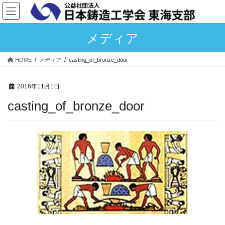
コ
ナ
ン
ビ
テ
ゲ
メディア
ン
ー
ツ
シ
へ
ョ
HOME
メディア
casting_of_bronze_door
ス
ン
キ
に
2016年11月1日
ッ
移
プ
動
casting_of_bronze_door