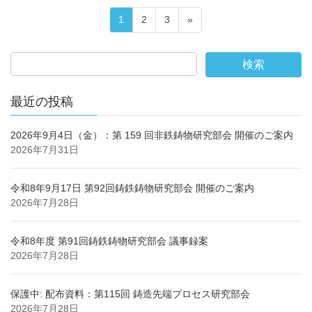
投
固
固
固
1
2
3
»
稿
定
定
定
の
ペ
ペ
ペ
ペ
ー
ー
ー
ー
ジ
ジ
ジ
ジ
最近の投稿
送
り
2026年9月4日（金）：第 159 回非鉄鋳物研究部会 開催のご案内
2026年7月31日
令和8年9月17日 第92回鋳鉄鋳物研究部会 開催のご案内
2026年7月28日
令和8年度 第91回鋳鉄鋳物研究部会 議事録案
2026年7月28日
保護中: 配布資料：第115回 鋳造先端プロセス研究部会
2026年7月28日