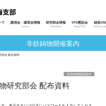
いて
講演会・講習会情報
研究部会情報
YFE懇話会
鋳造ONL
Lecture
Workshop
Tokai-YFE
JFS-Foundr
非鉄鋳物開催案内
研究部会 配布資料
非鉄鋳物開催案内
鉄鋳物研究部会 配布資料
ます。表示するには以下にパスワードを入力してくださ