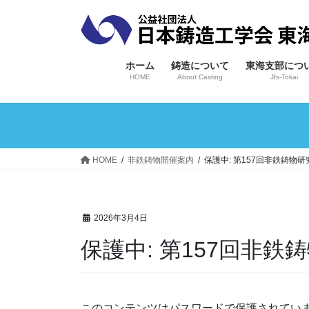
コ
ナ
ン
ビ
テ
ゲ
ン
ー
ホーム
鋳造について
東海支部につ
ツ
シ
HOME
About Casting
Jfs-Tokai
へ
ョ
ス
ン
キ
に
ッ
移
プ
動
HOME
非鉄鋳物開催案内
保護中: 第157回非鉄鋳物
2026年3月4日
保護中: 第157回非
このコンテンツはパスワードで保護されてい