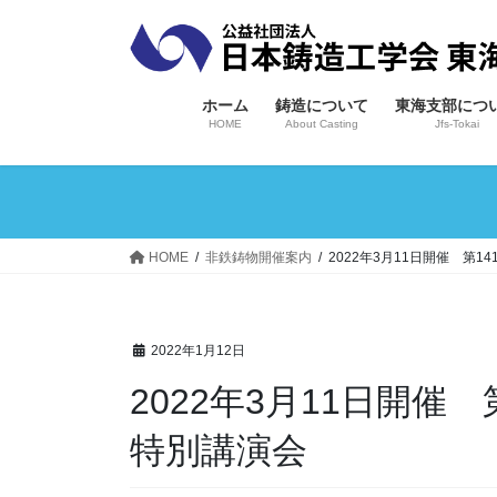
コ
ナ
ン
ビ
テ
ゲ
ン
ー
ホーム
鋳造について
東海支部につ
ツ
シ
HOME
About Casting
Jfs-Tokai
へ
ョ
ス
ン
キ
に
ッ
移
プ
動
HOME
非鉄鋳物開催案内
2022年3月11日開催 第
2022年1月12日
2022年3月11日開催 第141回非鉄鋳物研究部会
特別講演会